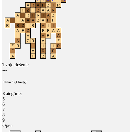
Tvoje riešenie
---
Úloha 3 (4 body)
Kategórie:
5
6
7
8
9
Open