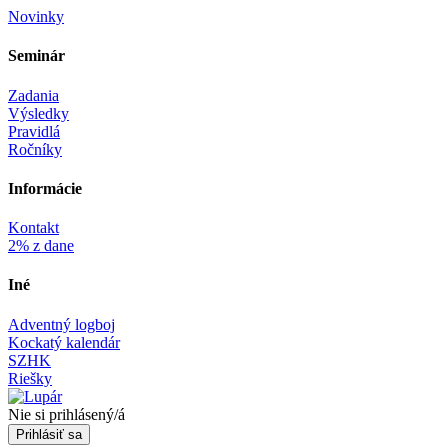
Novinky
Seminár‎
Zadania
Výsledky
Pravidlá
Ročníky
Informácie‎
Kontakt
2% z dane
Iné
Adventný logboj
Kockatý kalendár
SZHK
Riešky
Nie si prihlásený/á
Prihlásiť sa