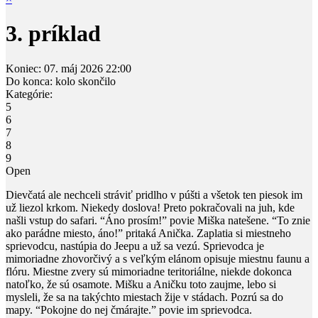
3. príklad
Koniec:
07. máj 2026
22:00
Do konca:
kolo skončilo
Kategórie:
5
6
7
8
9
Open
Dievčatá ale nechceli stráviť pridlho v púšti a všetok ten piesok im
už liezol krkom. Niekedy doslova! Preto pokračovali na juh, kde
našli vstup do safari. “Áno prosím!” povie Miška natešene. “To znie
ako parádne miesto, áno!” pritaká Anička. Zaplatia si miestneho
sprievodcu, nastúpia do Jeepu a už sa vezú. Sprievodca je
mimoriadne zhovorčivý a s veľkým elánom opisuje miestnu faunu a
flóru. Miestne zvery sú mimoriadne teritoriálne, niekde dokonca
natoľko, že sú osamote. Mišku a Aničku toto zaujme, lebo si
mysleli, že sa na takýchto miestach žije v stádach. Pozrú sa do
mapy. “Pokojne do nej čmárajte.” povie im sprievodca.