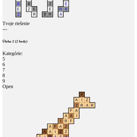
Tvoje riešenie
---
Úloha 2 (2 body)
Kategórie:
5
6
7
8
9
Open