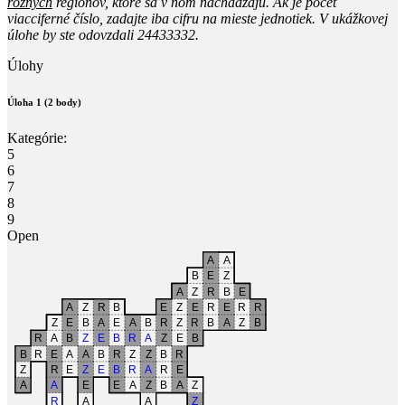
rôznych
regiónov, ktoré sa v ňom nachádzajú. Ak je počet
viacciferné číslo, zadajte iba cifru na mieste jednotiek. V ukážkovej
úlohe by ste odovzdali
24433332
.
Úlohy
Úloha 1 (2 body)
Kategórie:
5
6
7
8
9
Open