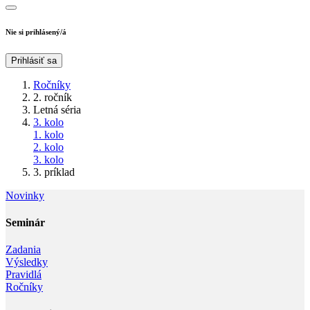
Nie si prihlásený/á
Prihlásiť sa
Ročníky
2. ročník
Letná séria
3. kolo
1. kolo
2. kolo
3. kolo
3. príklad
Novinky
Seminár‎
Zadania
Výsledky
Pravidlá
Ročníky