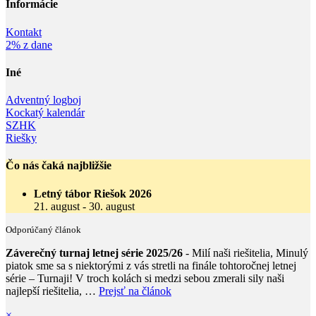
Informácie‎
Kontakt
2% z dane
Iné
Adventný logboj
Kockatý kalendár
SZHK
Riešky
Čo nás čaká najbližšie
Letný tábor Riešok 2026
21. august
-
30. august
Odporúčaný článok
Záverečný turnaj letnej série 2025/26
- Milí naši riešitelia, Minulý
piatok sme sa s niektorými z vás stretli na finále tohtoročnej letnej
série – Turnaji! V troch kolách si medzi sebou zmerali sily naši
najlepší riešitelia, …
Prejsť na článok
×