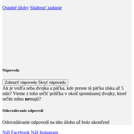
Ostatné úlohy
Stiahnuť zadanie
Nápoveda
Zobraziť nápovedu
Skryť nápovedu
Ak je vedľa seba dvojka a päťka, kde presne tá päťka získa až
5
mín? Vieme z toho určiť políčka v okolí spomínanej dvojky, ktoré
určite mínu
ne
majú?
Odovzdávanie odpovedí
Odovzdávanie odpovedí na túto úlohu už bolo ukončené
Náš Facebook
Náš Instagram