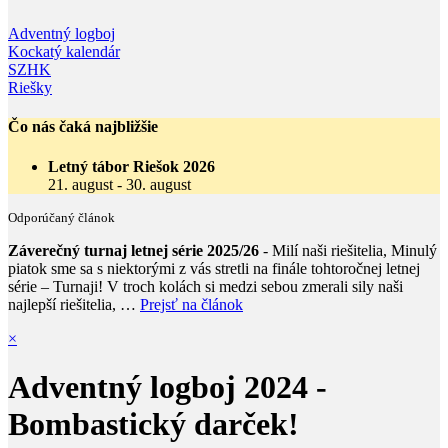
Adventný logboj
Kockatý kalendár
SZHK
Riešky
Čo nás čaká najbližšie
Letný tábor Riešok 2026
21. august
-
30. august
Odporúčaný článok
Záverečný turnaj letnej série 2025/26
- Milí naši riešitelia, Minulý
piatok sme sa s niektorými z vás stretli na finále tohtoročnej letnej
série – Turnaji! V troch kolách si medzi sebou zmerali sily naši
najlepší riešitelia, …
Prejsť na článok
×
Adventný logboj 2024 -
Bombastický darček!