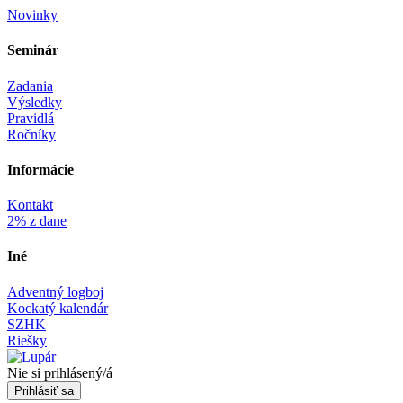
Novinky
Seminár‎
Zadania
Výsledky
Pravidlá
Ročníky
Informácie‎
Kontakt
2% z dane
Iné
Adventný logboj
Kockatý kalendár
SZHK
Riešky
Nie si prihlásený/á
Prihlásiť sa