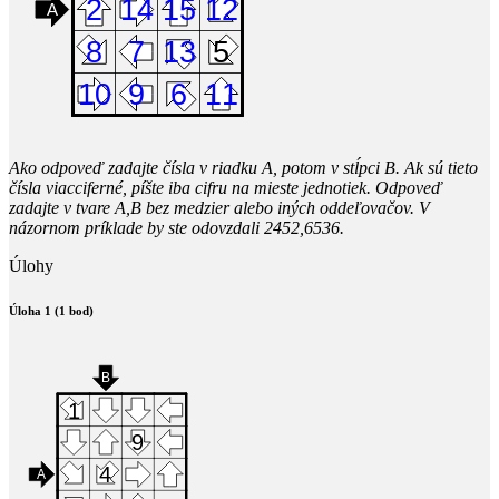
Ako odpoveď zadajte čísla v riadku A, potom v stĺpci B. Ak sú tieto
čísla viacciferné, píšte iba cifru na mieste jednotiek. Odpoveď
zadajte v tvare A,B bez medzier alebo iných oddeľovačov. V
názornom príklade by ste odovzdali 2452,6536.
Úlohy
Úloha 1 (1 bod)