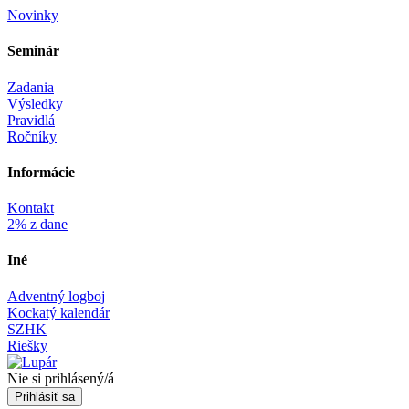
Novinky
Seminár‎
Zadania
Výsledky
Pravidlá
Ročníky
Informácie‎
Kontakt
2% z dane
Iné
Adventný logboj
Kockatý kalendár
SZHK
Riešky
Nie si prihlásený/á
Prihlásiť sa