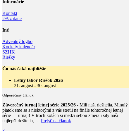
Informácie‎
Kontakt
2% z dane
Iné
Adventný logboj
Kockatý kalendár
SZHK
Riešky
Čo nás čaká najbližšie
Letný tábor Riešok 2026
21. august
-
30. august
Odporúčaný článok
Záverečný turnaj letnej série 2025/26
- Milí naši riešitelia, Minulý
piatok sme sa s niektorými z vás stretli na finále tohtoročnej letnej
série – Turnaji! V troch kolách si medzi sebou zmerali sily naši
najlepší riešitelia, …
Prejsť na článok
×