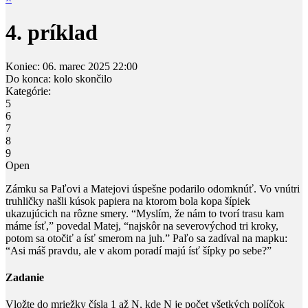
4. príklad
Koniec:
06. marec 2025
22:00
Do konca:
kolo skončilo
Kategórie:
5
6
7
8
9
Open
Zámku sa Paľovi a Matejovi úspešne podarilo odomknúť. Vo vnútri
truhličky našli kúsok papiera na ktorom bola kopa šípiek
ukazujúcich na rôzne smery. “Myslím, že nám to tvorí trasu kam
máme ísť,” povedal Matej, “najskôr na severovýchod tri kroky,
potom sa otočiť a ísť smerom na juh.” Paľo sa zadíval na mapku:
“Asi máš pravdu, ale v akom poradí majú ísť šípky po sebe?”
Zadanie
Vložte do mriežky čísla
1
až
N
, kde
N
je počet
všetkých políčok