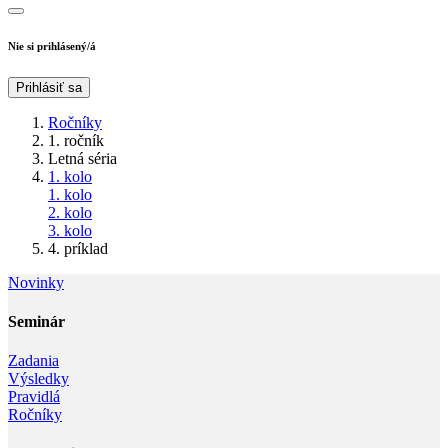
Nie si prihlásený/á
Prihlásiť sa
Ročníky
1. ročník
Letná séria
1. kolo
1. kolo
2. kolo
3. kolo
4. príklad
Novinky
Seminár‎
Zadania
Výsledky
Pravidlá
Ročníky