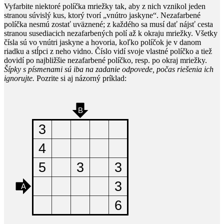
Vyfarbite niektoré políčka mriežky tak, aby z nich vznikol jeden
stranou súvislý kus, ktorý tvorí „vnútro jaskyne“. Nezafarbené
políčka nesmú zostať uväznené; z každého sa musí dať nájsť cesta
stranou susediacich nezafarbených polí až k okraju mriežky. Všetky
čísla sú vo vnútri jaskyne a hovoria, koľko políčok je v danom
riadku a stĺpci z neho vidno. Číslo vidí svoje vlastné políčko a tiež
dovidí po najbližšie nezafarbené políčko, resp. po okraj mriežky.
Šípky s písmenami sú iba na zadanie odpovede, počas riešenia ich
ignorujte.
Pozrite si aj názorný príklad: