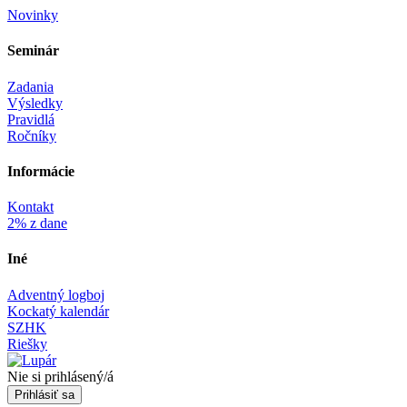
Novinky
Seminár‎
Zadania
Výsledky
Pravidlá
Ročníky
Informácie‎
Kontakt
2% z dane
Iné
Adventný logboj
Kockatý kalendár
SZHK
Riešky
Nie si prihlásený/á
Prihlásiť sa