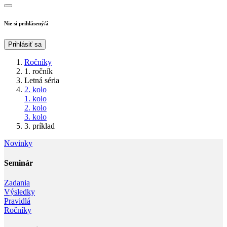
Nie si prihlásený/á
Prihlásiť sa
Ročníky
1. ročník
Letná séria
2. kolo
1. kolo
2. kolo
3. kolo
3. príklad
Novinky
Seminár‎
Zadania
Výsledky
Pravidlá
Ročníky