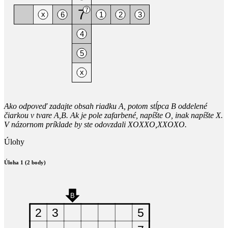
Ako odpoveď zadajte obsah riadku A, potom stĺpca B oddelené
čiarkou v tvare A,B. Ak je pole zafarbené, napíšte O, inak napíšte X.
V názornom príklade by ste odovzdali XOXXO,XXOXO.
Úlohy
Úloha 1 (2 body)