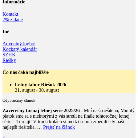
Informácie‎
Kontakt
2% z dane
Iné
Adventný logboj
Kockatý kalendár
SZHK
Riešky
Čo nás čaká najbližšie
Letný tábor Riešok 2026
21. august
-
30. august
Odporúčaný článok
Záverečný turnaj letnej série 2025/26
- Milí naši riešitelia, Minulý
piatok sme sa s niektorými z vás stretli na finále tohtoročnej letnej
série – Turnaji! V troch kolách si medzi sebou zmerali sily naši
najlepší riešitelia, …
Prejsť na článok
×