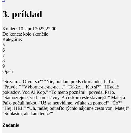
3. príklad
Koniec:
10. apríl 2025
22:00
Do konca:
kolo skončilo
Kategórie:
5
6
7
8
9
Open
“Sezam… Otvor sa?” “Nie, bol tam predsa koriander, Paľo.”
“Pravda.” “Výborne-ne-ne-ne…” “Takže… Kto si?” “Hľadač
pokladov, Vod Al Kop.” “To meno poznám!” povedal Paľo.
“Samozrejme, veď som slávny. A čoskoro ešte slávnejší!” Matej a
Paľo počuli hukot. “Už sa neuvidíme, vďaka za pomoc!” “Čo?”
“Hej! HEJ!” “Uh, radšej odtiaľto rýchlo nájdime cestu von, Matej!”
“Súhlasím, ale kam teraz?”
Zadanie