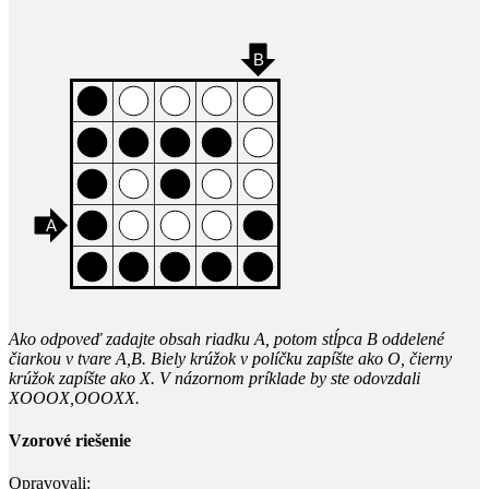
Ako odpoveď zadajte obsah riadku A, potom stĺpca B oddelené
čiarkou v tvare A,B. Biely krúžok v políčku zapíšte ako O, čierny
krúžok zapíšte ako X. V názornom príklade by ste odovzdali
XOOOX,OOOXX.
Vzorové riešenie
Opravovali: