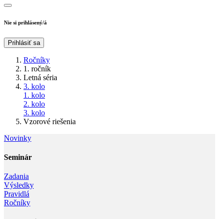
Nie si prihlásený/á
Prihlásiť sa
Ročníky
1. ročník
Letná séria
3. kolo
1. kolo
2. kolo
3. kolo
Vzorové riešenia
Novinky
Seminár‎
Zadania
Výsledky
Pravidlá
Ročníky