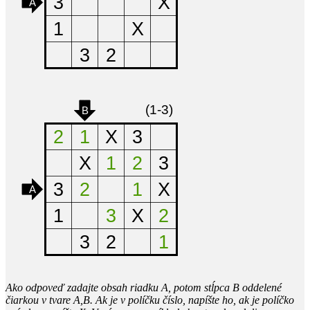
Ako odpoveď zadajte obsah riadku A, potom stĺpca B oddelené
čiarkou v tvare A,B. Ak je v políčku číslo, napíšte ho, ak je políčko