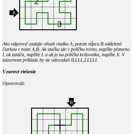
Ako odpoveď zadajte obsah riadku A, potom stĺpca B oddelené
čiarkou v tvare A,B. Ak slučka ide v políčku rovno, napíšte písmeno
I, ak zatáča, napíšte L a ak je na políčku križovatka, napíšte X. V
názornom príklade by ste odovzdali ILLLL,LLLLI.
Vzorové riešenie
Opravovali: