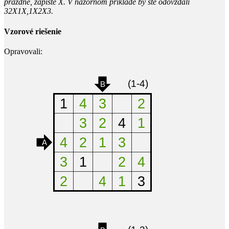
prázdne, zapíšte X. V názornom príklade by ste odovzdali
32X1X,1X2X3.
Vzorové riešenie
Opravovali: