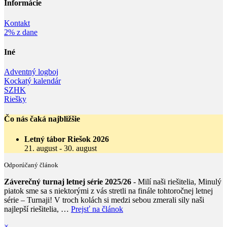
Informácie‎
Kontakt
2% z dane
Iné
Adventný logboj
Kockatý kalendár
SZHK
Riešky
Čo nás čaká najbližšie
Letný tábor Riešok 2026
21. august
-
30. august
Odporúčaný článok
Záverečný turnaj letnej série 2025/26
- Milí naši riešitelia, Minulý
piatok sme sa s niektorými z vás stretli na finále tohtoročnej letnej
série – Turnaji! V troch kolách si medzi sebou zmerali sily naši
najlepší riešitelia, …
Prejsť na článok
×