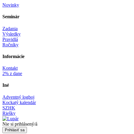
Novinky
Seminár‎
Zadania
Výsledky
Pravidlá
Ročníky
Informácie‎
Kontakt
2% z dane
Iné
Adventný logboj
Kockatý kalendár
SZHK
Riešky
Nie si prihlásený/á
Prihlásiť sa