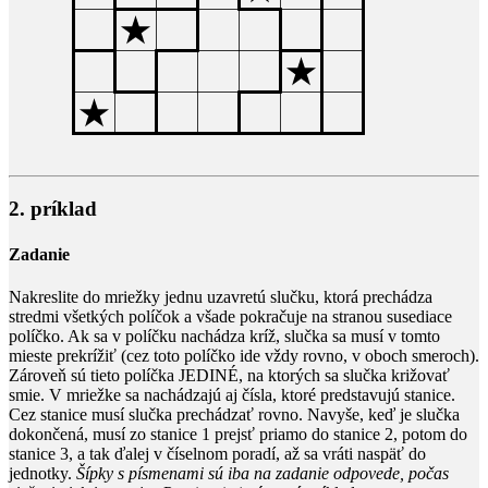
2. príklad
Zadanie
Nakreslite do mriežky jednu uzavretú slučku, ktorá prechádza
stredmi všetkých políčok a všade pokračuje na stranou susediace
políčko. Ak sa v políčku nachádza kríž, slučka sa musí v tomto
mieste prekrížiť (cez toto políčko ide vždy rovno, v oboch smeroch).
Zároveň sú tieto políčka JEDINÉ, na ktorých sa slučka križovať
smie. V mriežke sa nachádzajú aj čísla, ktoré predstavujú stanice.
Cez stanice musí slučka prechádzať rovno. Navyše, keď je slučka
dokončená, musí zo stanice 1 prejsť priamo do stanice 2, potom do
stanice 3, a tak ďalej v číselnom poradí, až sa vráti naspäť do
jednotky.
Šípky s písmenami sú iba na zadanie odpovede, počas