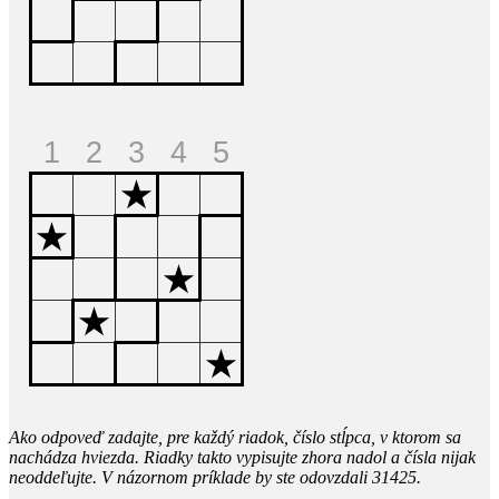
Ako odpoveď zadajte, pre každý riadok, číslo stĺpca, v ktorom sa
nachádza hviezda. Riadky takto vypisujte zhora nadol a čísla nijak
neoddeľujte. V názornom príklade by ste odovzdali 31425.