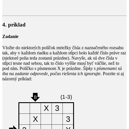
4. príklad
Zadanie
Vložte do niektorých políčok mriežky čísla z naznačeného rozsahu
tak, aby v každom riadku a každom stĺpci bolo každé číslo práve raz
(niektoré polia teda zostanú prázdne). Navyše, ak sú dve čísla v
stĺpci tesne nad sebou, tak to číslo vyššie musí byť väčšie, než to
pod ním. Políčko s písmenom X je prázdne.
Šípky s písmenami sú
iba na zadanie odpovede, počas riešenia ich ignorujte.
Pozrite si aj
názorný príklad: